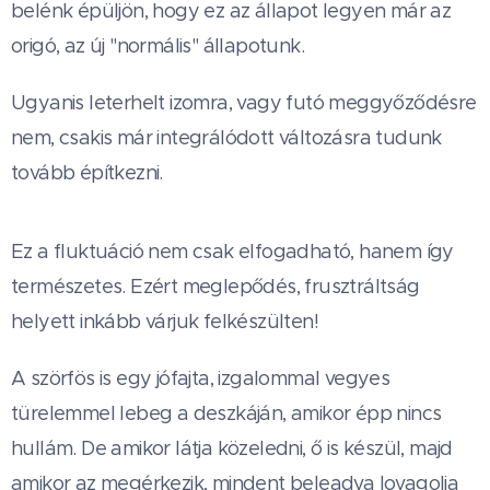
belénk épüljön, hogy ez az állapot legyen már az
origó, az új "normális" állapotunk.
Ugyanis leterhelt izomra, vagy futó meggyőződésre
nem, csakis már integrálódott változásra tudunk
tovább építkezni.
Ez a fluktuáció nem csak elfogadható, hanem így
természetes. Ezért meglepődés, frusztráltság
helyett inkább várjuk felkészülten!
A szörfös is egy jófajta, izgalommal vegyes
türelemmel lebeg a deszkáján, amikor épp nincs
hullám. De amikor látja közeledni, ő is készül, majd
amikor az megérkezik, mindent beleadva lovagolja