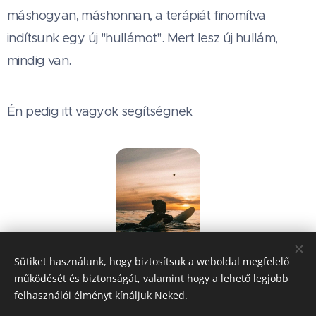
máshogyan, máshonnan, a terápiát finomítva
indítsunk egy új "hullámot". Mert lesz új hullám,
mindig van.
❤️
Én pedig itt vagyok segítségnek
Sütiket használunk, hogy biztosítsuk a weboldal megfelelő
működését és biztonságát, valamint hogy a lehető legjobb
Share
felhasználói élményt kínáljuk Neked.