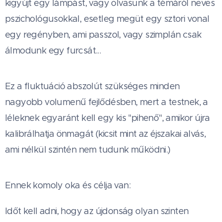
kigyújt egy lámpást, vagy olvasunk a témáról neves
pszichológusokkal, esetleg megüt egy sztori vonal
egy regényben, ami passzol, vagy szimplán csak
álmodunk egy furcsát...
Ez a fluktuáció abszolút szükséges minden
nagyobb volumenű fejlődésben, mert a testnek, a
léleknek egyaránt kell egy kis "pihenő", amikor újra
kalibrálhatja önmagát (kicsit mint az éjszakai alvás,
ami nélkül szintén nem tudunk működni.)
Ennek komoly oka és célja van:
Időt kell adni, hogy az újdonság olyan szinten