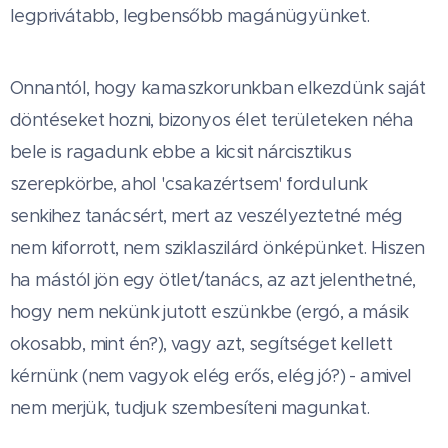
legprivátabb, legbensőbb magánügyünket.
Onnantól, hogy kamaszkorunkban elkezdünk saját
döntéseket hozni, bizonyos élet területeken néha
bele is ragadunk ebbe a kicsit nárcisztikus
szerepkörbe, ahol 'csakazértsem' fordulunk
senkihez tanácsért, mert az veszélyeztetné még
nem kiforrott, nem sziklaszilárd önképünket. Hiszen
ha mástól jön egy ötlet/tanács, az azt jelenthetné,
hogy nem nekünk jutott eszünkbe (ergó, a másik
okosabb, mint én?), vagy azt, segítséget kellett
kérnünk (nem vagyok elég erős, elég jó?) - amivel
nem merjük, tudjuk szembesíteni magunkat.