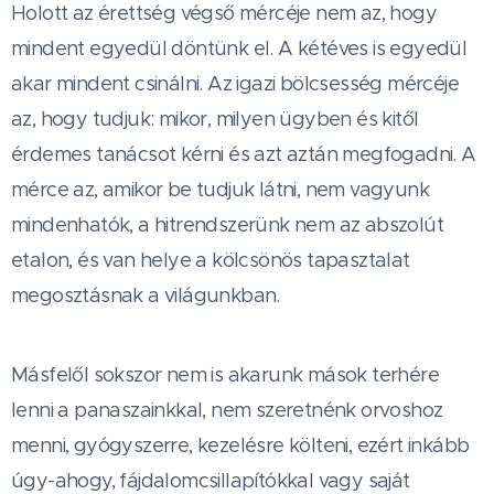
Holott az érettség végső mércéje nem az, hogy
mindent egyedül döntünk el. A kétéves is egyedül
akar mindent csinálni. Az igazi bölcsesség mércéje
az, hogy tudjuk: mikor, milyen ügyben és kitől
érdemes tanácsot kérni és azt aztán megfogadni. A
mérce az, amikor be tudjuk látni, nem vagyunk
mindenhatók, a hitrendszerünk nem az abszolút
etalon, és van helye a kölcsönös tapasztalat
megosztásnak a világunkban.
Másfelől sokszor nem is akarunk mások terhére
lenni a panaszainkkal, nem szeretnénk orvoshoz
menni, gyógyszerre, kezelésre költeni, ezért inkább
úgy-ahogy, fájdalomcsillapítókkal vagy saját