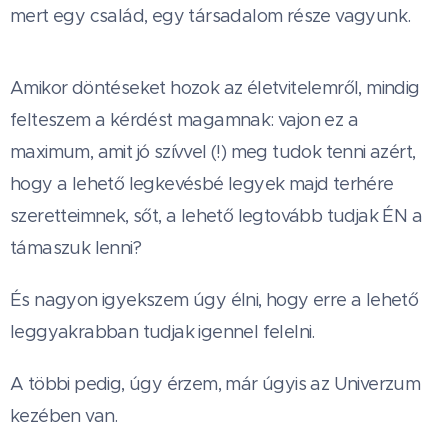
mert egy család, egy társadalom része vagyunk.
Amikor döntéseket hozok az életvitelemről, mindig
felteszem a kérdést magamnak: vajon ez a
maximum, amit jó szívvel (!) meg tudok tenni azért,
hogy a lehető legkevésbé legyek majd terhére
szeretteimnek, sőt, a lehető legtovább tudjak ÉN a
támaszuk lenni?
És nagyon igyekszem úgy élni, hogy erre a lehető
leggyakrabban tudjak igennel felelni.
A többi pedig, úgy érzem, már úgyis az Univerzum
kezében van.