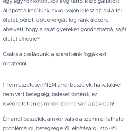
egy ágyhoz kötött, sok évig tartó, kiszolgáltatott
állapotba kerülünk, akkor vajon ki lesz az, aki a fél
életét, pénzt, időt, energiát fog ránk áldozni,
ahelyett, hogy a saját gyerekeit gondozhatná, saját
életét élhetné?
Csakis a családunk, a szeretteink fogják ezt
megtenni.
! Természetesen NEM arról beszélek, ha valakivel
nem várt betegség, baleset történik, ez
kivédhetetlen és mindig benne van a pakliban!
Én arról beszélek, amikor valaki a szemmel látható
problémáiról, betegségeiről, elhízásáról, stb.-ről