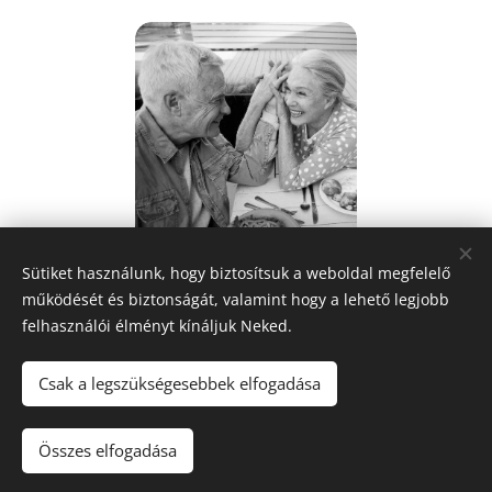
Sütiket használunk, hogy biztosítsuk a weboldal megfelelő
működését és biztonságát, valamint hogy a lehető legjobb
Share
felhasználói élményt kínáljuk Neked.
Csak a legszükségesebbek elfogadása
A képeket biztosította:
Pexels
Összes elfogadása
Sütik